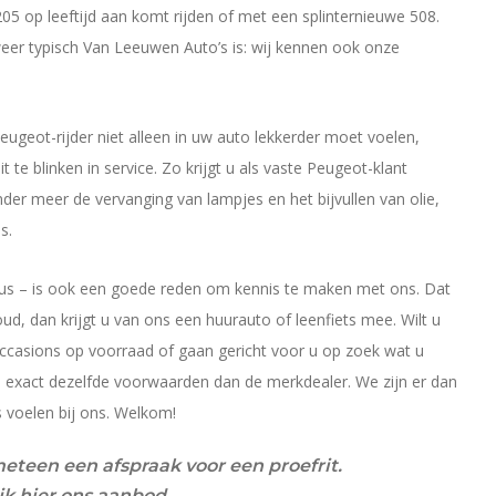
5 op leeftijd aan komt rijden of met een splinternieuwe 508.
eer typisch Van Leeuwen Auto’s is: wij kennen ook onze
Peugeot-rijder niet alleen in uw auto lekkerder moet voelen,
te blinken in service. Zo krijgt u als vaste Peugeot-klant
er meer de vervanging van lampjes en het bijvullen van olie,
s.
t dus – is ook een goede reden om kennis te maken met ons. Dat
d, dan krijgt u van ons een huurauto of leenfiets mee. Wilt u
ccasions op voorraad of gaan gericht voor u op zoek wat u
 exact dezelfde voorwaarden dan de merkdealer. We zijn er dan
s voelen bij ons. Welkom!
teen een afspraak voor een proefrit.
jk hier ons aanbod